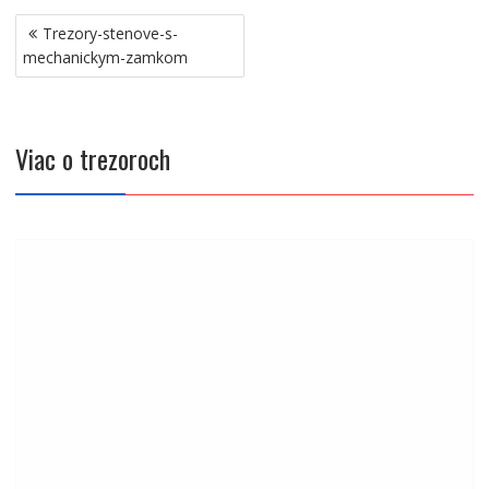
Navigácia
Trezory-stenove-s-
v
mechanickym-zamkom
článku
Viac o trezoroch