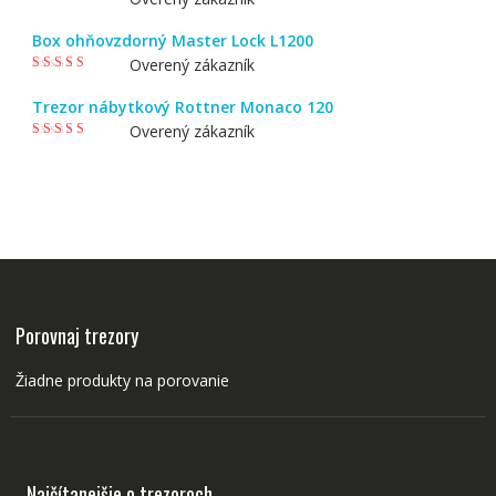
Hodnotenie
5
z 5
Box ohňovzdorný Master Lock L1200
Overený zákazník
Hodnotenie
5
z 5
Trezor nábytkový Rottner Monaco 120
Overený zákazník
Hodnotenie
5
z 5
Porovnaj trezory
Žiadne produkty na porovanie
Najčítanejšie o trezoroch