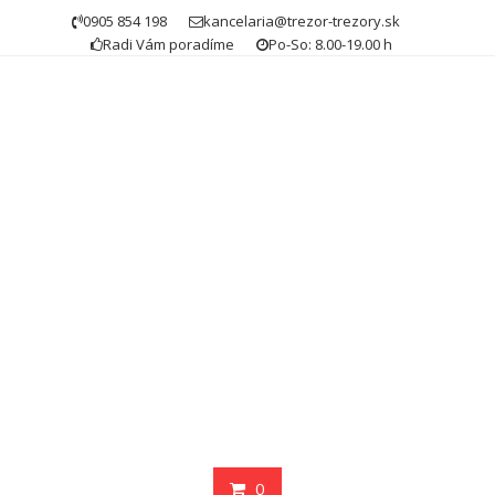
Skip
0905 854 198
kancelaria@trezor-trezory.sk
to
Radi Vám poradíme
Po-So: 8.00-19.00 h
content
0