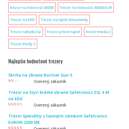
trezor na hotovosť 40000
Trezor na hotovosť 40000 EUR
Trezor na kľúč
Trezor na tajné dokumenty
Trezor nábytkový
Trezor prísne tajné
trezor trieda 2
Trezor triedy 2
Najlepšie hodnotené trezory
Skriňa na zbrane Rottner Gun 5
Overený zákazník
Ho
dn
Trezor na štyri krátke zbrane Safetronics ZSL 4 M
ote
nie
na kľúč
1
z
5
Overený zákazník
Hodnotenie
5
z 5
Trezor špeciálny s časovým zámkom Safetronics
EURON 3200 ME
Overený zákazník