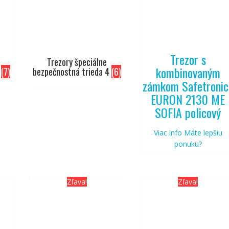
Trezor s
Trezory špeciálne
kombinovaným
3
(7)
bezpečnostná trieda 4
(6)
zámkom Safetronic
EURON 2130 ME
SOFIA policový
Viac info
Máte lepšiu
ponuku?
Zľava!
Zľava!