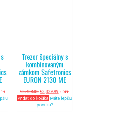
 s
Trezor špeciálny s
kombinovaným
ics
zámkom Safetronics
E
EURON 2130 ME
tuálna
Pôvodná
Aktuálna
€
2,428.02
€
2,329.99
DPH
s DPH
na
cena
cena
pšiu
Pridať do košíka
Máte lepšiu
bola:
je:
ponuku?
708.99.
€2,428.02.
€2,329.99.