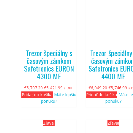
Trezor špeciálny s
Trezor špeciálny
časovým zámkom
časovým zámko
Safetronics EURON
Safetronics EUR
4300 ME
4400 ME
Pôvodná
Aktuálna
Pôvodná
Ak
€
5,707.20
€
5,421.99
€
6,049.20
€
5,746.99
s DPH
s 
cena
cena
cena
ce
Pridať do košíka
Máte lepšiu
Pridať do košíka
Máte le
bola:
je:
bola:
je:
ponuku?
ponuku?
€5,707.20.
€5,421.99.
€6,049.20.
€5,
Zľava!
Zľava!