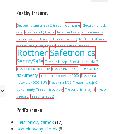
Značky trezorov
Comsafe
Bezpečnostná trieda 2 trezor
Electronic lock
safe
elektronický trezor
Fireproof safe
Kombinovaný
trezor
Master Lock
NBÚ certifikovaný
NBÚ certifikovaný
trezor
Nábytkový trezor
ohňovzdorný trezor
Rottner
Safetronics
SentrySafe
Trezor bezpečnostná trieda 2
Trezor na
Trezor do kancelárie
Trezor EN 1143-1
dokumenty
trezor na hotovosť 40000
Trezor na
hotovosť 40000 EUR
Trezor na kľúč
Trezor na tajné
dokumenty
Trezor nábytkový
Trezor prísne tajné
trezor
trieda 2
Trezor triedy 2
Podľa zámku
Elektronický zámok
(12)
Kombinovaný zámok
(8)