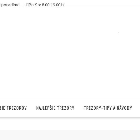
 poradíme
Po-So: 8.00-19.00 h
ZIE TREZOROV
NAJLEPŠIE TREZORY
TREZORY-TIPY A NÁVODY