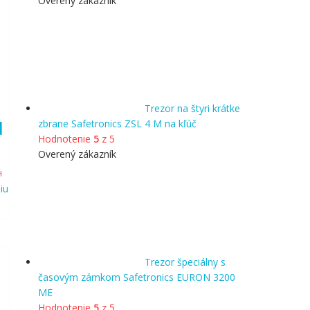
Overený zákazník
Trezor na štyri krátke
N
zbrane Safetronics ZSL 4 M na kľúč
Hodnotenie
5
z 5
Overený zákazník
álna
H
iu
9.99.
Trezor špeciálny s
časovým zámkom Safetronics EURON 3200
ME
Hodnotenie
5
z 5