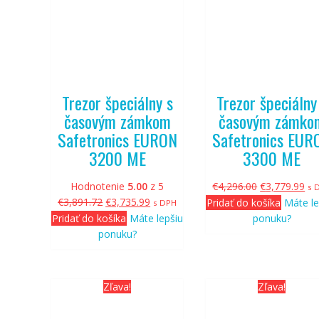
Trezor špeciálny s
Trezor špeciálny
časovým zámkom
časovým zámko
Safetronics EURON
Safetronics EUR
3200 ME
3300 ME
Pôvodná
Ak
Hodnotenie
5.00
z 5
€
4,296.00
€
3,779.99
s 
Pôvodná
Aktuálna
cena
ce
€
3,891.72
€
3,735.99
Pridať do košíka
Máte le
s DPH
cena
cena
bola:
je:
Pridať do košíka
Máte lepšiu
ponuku?
bola:
je:
€4,296.00.
€3,
ponuku?
€3,891.72.
€3,735.99.
Zľava!
Zľava!