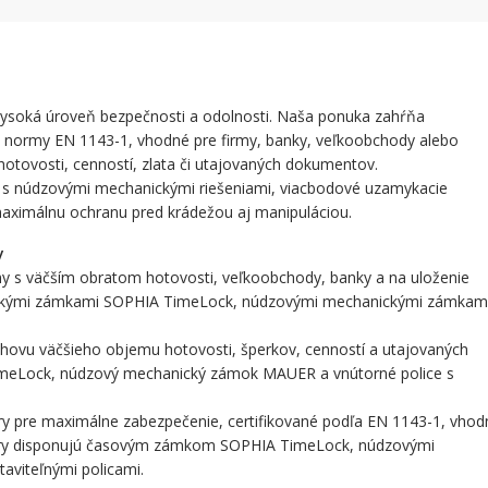
á vysoká úroveň bezpečnosti a odolnosti. Naša ponuka zahŕňa
odľa normy EN 1143-1, vhodné pre firmy, banky, veľkoobchody alebo
otovosti, cenností, zlata či utajovaných dokumentov.
y s núdzovými mechanickými riešeniami, viacbodové uzamykacie
aximálnu ochranu pred krádežou aj manipuláciou.
y
my s väčším obratom hotovosti, veľkoobchody, banky a na uloženie
onickými zámkami SOPHIA TimeLock, núdzovými mechanickými zámkam
chovu väčšieho objemu hotovosti, šperkov, cenností a utajovaných
meLock, núdzový mechanický zámok MAUER a vnútorné police s
ry pre maximálne zabezpečenie, certifikované podľa EN 1143-1, vhod
ezory disponujú časovým zámkom SOPHIA TimeLock, núdzovými
viteľnými policami.