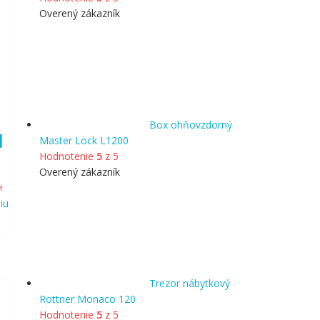
Overený zákazník
Box ohňovzdorný
N
Master Lock L1200
Hodnotenie
5
z 5
Overený zákazník
álna
H
iu
9.99.
Trezor nábytkový
Rottner Monaco 120
Hodnotenie
5
z 5