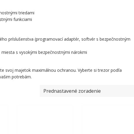
čnostnými triedami
stnými funkciami
ého príslušenstva (programovací adaptér, softvér s bezpečnostným
y a miesta s vysokými bezpečnostnými nárokmi
e svoj majetok maximálnou ochranou. Vyberte si trezor podľa
e vašim potrebám.