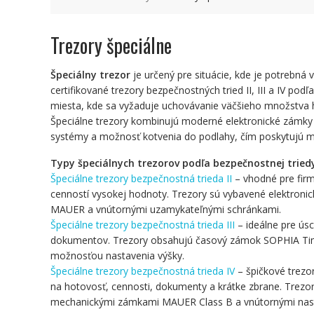
Trezory špeciálne
Špeciálny trezor
je určený pre situácie, kde je potrebn
certifikované trezory bezpečnostných tried II, III a IV p
miesta, kde sa vyžaduje uchovávanie väčšieho množstva h
Špeciálne trezory kombinujú moderné elektronické zámk
systémy a možnosť kotvenia do podlahy, čím poskytujú m
Typy špeciálnych trezorov podľa bezpečnostnej tried
Špeciálne trezory bezpečnostná trieda II
– vhodné pre fir
cenností vysokej hodnoty. Trezory sú vybavené elektr
MAUER a vnútornými uzamykateľnými schránkami.
Špeciálne trezory bezpečnostná trieda III
– ideálne pre ús
dokumentov. Trezory obsahujú časový zámok SOPHIA Ti
možnosťou nastavenia výšky.
Špeciálne trezory bezpečnostná trieda IV
– špičkové trezo
na hotovosť, cennosti, dokumenty a krátke zbrane. Tr
mechanickými zámkami MAUER Class B a vnútornými nasta