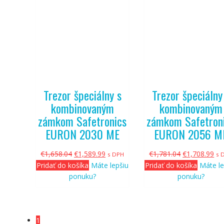
Trezor špeciálny s
Trezor špeciálny
kombinovaným
kombinovaným
zámkom Safetronics
zámkom Safetron
EURON 2030 ME
EURON 2056 M
Pôvodná
Aktuálna
Pôvodná
Ak
€
1,658.04
€
1,589.99
€
1,781.04
€
1,708.99
s DPH
s 
cena
cena
cena
ce
Pridať do košíka
Máte lepšiu
Pridať do košíka
Máte le
bola:
je:
bola:
je:
ponuku?
ponuku?
€1,658.04.
€1,589.99.
€1,781.04.
€1,
1