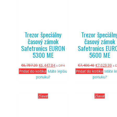
Trezor špeciálny
Trezor špeciáln
časový zámok
časový zámok
Safetronics EURON
Safetronics EUR
5300 ME
5600 ME
Pôvodná
Aktuálna
Pôvodná
Ak
€
6,787.20
€
6,447.84
€
7,400.40
€
7,029.99
s DPH
s 
cena
cena
cena
ce
Pridať do košíka
Máte lepšiu
Pridať do košíka
Máte le
bola:
je:
bola:
je:
ponuku?
ponuku?
€6,787.20.
€6,447.84.
€7,400.40.
€7,
Zľava!
Zľava!