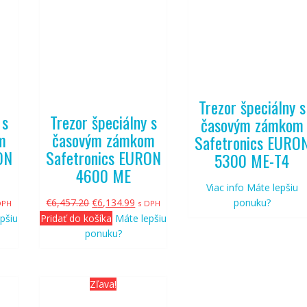
Trezor špeciálny s
 s
Trezor špeciálny s
časovým zámkom
m
časovým zámkom
Safetronics EURO
ON
Safetronics EURON
5300 ME-T4
4600 ME
Viac info
Máte lepšiu
tuálna
Pôvodná
Aktuálna
€
6,457.20
€
6,134.99
ponuku?
DPH
s DPH
na
cena
cena
pšiu
Pridať do košíka
Máte lepšiu
bola:
je:
ponuku?
746.99.
€6,457.20.
€6,134.99.
Zľava!