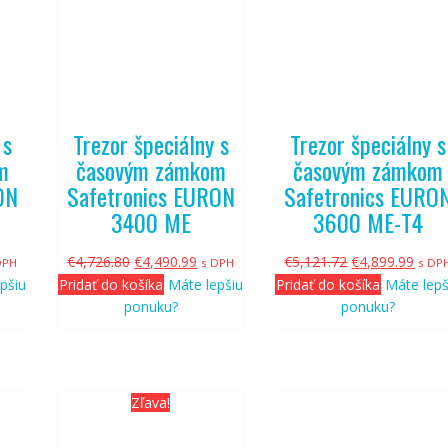
 s
Trezor špeciálny s
Trezor špeciálny s
m
časovým zámkom
časovým zámkom
ON
Safetronics EURON
Safetronics EURO
3400 ME
3600 ME-T4
tuálna
Pôvodná
Aktuálna
Pôvodná
Aktu
€
4,726.80
€
4,490.99
€
5,121.72
€
4,899.99
DPH
s DPH
s DP
na
cena
cena
cena
cena
pšiu
Pridať do košíka
Máte lepšiu
Pridať do košíka
Máte lepš
bola:
je:
bola:
je:
ponuku?
ponuku?
779.99.
€4,726.80.
€4,490.99.
€5,121.72.
€4,89
Zľava!