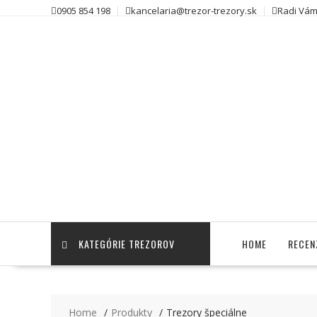
Skip
0905 854 198
kancelaria@trezor-trezory.sk
Radi Vám
to
content
KATEGÓRIE TREZOROV
HOME
RECEN
Home
Produkty
Trezory špeciálne