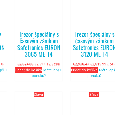
y
Trezor špeciálny s
Trezor špeciálny s
časovým zámkom
časovým zámkom
ON
Safetronics EURON
Safetronics EURO
3065 ME-T4
3120 ME-T4
tuálna
Pôvodná
Aktuálna
Pôvodná
Aktu
€
2,824.08
€
2,711.12
€
2,938.47
€
2,819.99
DPH
s DPH
s DP
na
cena
cena
cena
cena
pšiu
Pridať do košíka
Máte lepšiu
Pridať do košíka
Máte lepš
bola:
je:
bola:
je:
ponuku?
ponuku?
029.99.
€2,824.08.
€2,711.12.
€2,938.47.
€2,81
Zľava!
Zľava!