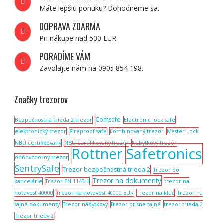
Máte lepšiu ponuku? Dohodneme sa.
DOPRAVA ZDARMA
Pri nákupe nad 500 EUR
PORADÍME VÁM
Zavolajte nám na 0905 854 198.
Značky trezorov
Comsafe
Bezpečnostná trieda 2 trezor
Electronic lock safe
elektronický trezor
Fireproof safe
Kombinovaný trezor
Master Lock
NBÚ certifikovaný
NBÚ certifikovaný trezor
Nábytkový trezor
Rottner
Safetronics
ohňovzdorný trezor
SentrySafe
Trezor bezpečnostná trieda 2
Trezor do
Trezor na dokumenty
kancelárie
Trezor EN 1143-1
trezor na
hotovosť 40000
Trezor na hotovosť 40000 EUR
Trezor na kľúč
Trezor na
tajné dokumenty
Trezor nábytkový
Trezor prísne tajné
trezor trieda 2
Trezor triedy 2