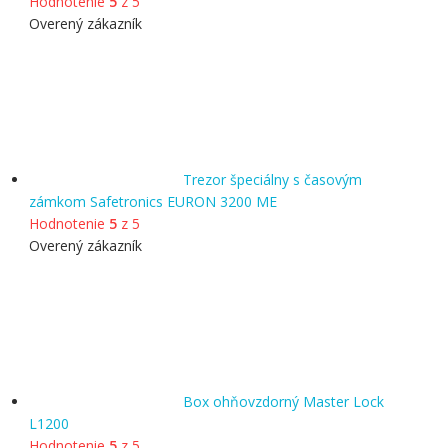
Hodnotenie
5
z 5
Overený zákazník
Trezor špeciálny s časovým
zámkom Safetronics EURON 3200 ME
Hodnotenie
5
z 5
Overený zákazník
Box ohňovzdorný Master Lock
L1200
Hodnotenie
5
z 5