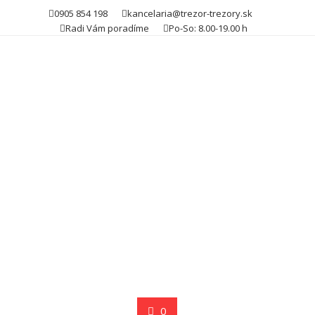
Skip
0905 854 198
kancelaria@trezor-trezory.sk
to
Radi Vám poradíme
Po-So: 8.00-19.00 h
content
0