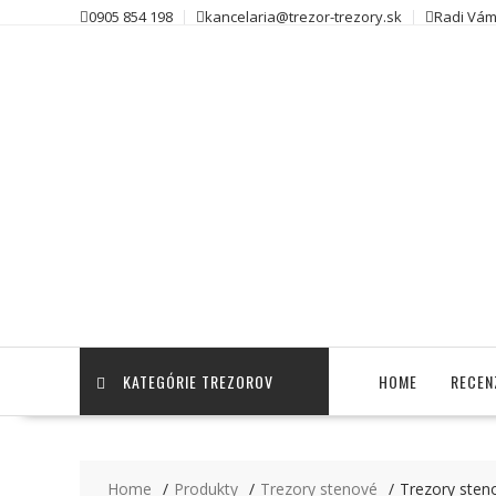
Skip
0905 854 198
kancelaria@trezor-trezory.sk
Radi Vám
to
content
KATEGÓRIE TREZOROV
HOME
RECEN
Home
Produkty
Trezory stenové
Trezory sten