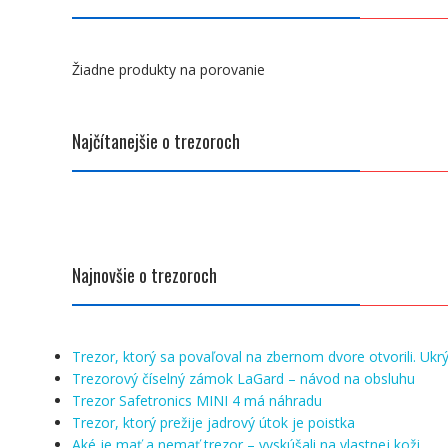
Žiadne produkty na porovanie
Najčítanejšie o trezoroch
Najnovšie o trezoroch
Trezor, ktorý sa povaľoval na zbernom dvore otvorili. Ukrý
Trezorový číselný zámok LaGard – návod na obsluhu
Trezor Safetronics MINI 4 má náhradu
Trezor, ktorý prežije jadrový útok je poistka
Aké je mať a nemať trezor – vyskúšali na vlastnej koži