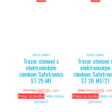
Best Seller
Best Seller
Trezor stenový s
Trezor stenový 
elektronickým
elektronickým
zámkom Safetronics
zámkom Safetron
ST 25 ME
ST 28 ME/27
Pôvodná
Aktuálna
Pôvodná
Aktu
€
717.09
€
687.99
€
760.14
€
729.99
s DPH
s DP
cena
cena
cena
cena
Pridať do košíka
Máte lepšiu
Pridať do košíka
Máte le
bola:
je:
bola:
je:
ponuku?
ponuku?
€717.09.
€687.99.
€760.14.
€729