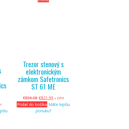
Trezor stenový s
s
elektronickým
zámkom Safetronics
ics
ST 61 ME
Pôvodná
Aktuálna
€
856.08
€
821.99
s DPH
álna
cena
cena
Pridať do košíka
Máte lepšiu
H
bola:
je:
pšiu
ponuku?
€856.08.
€821.99.
.99.