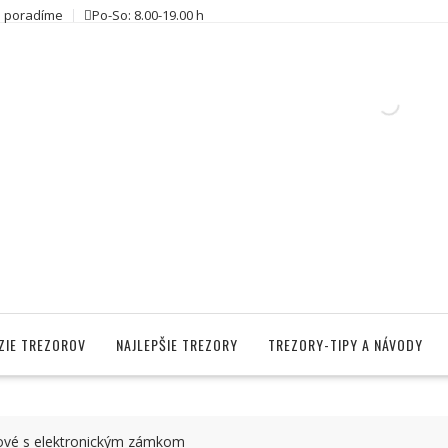
 poradíme
Po-So: 8.00-19.00 h
ZIE TREZOROV
NAJLEPŠIE TREZORY
TREZORY-TIPY A NÁVODY
ové s elektronickým zámkom