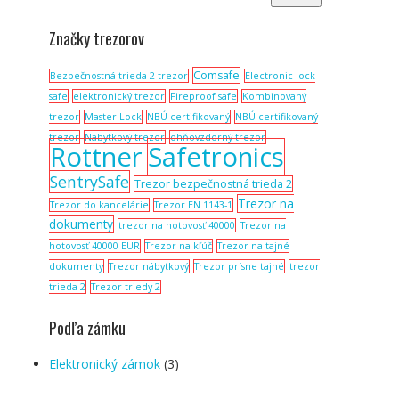
Značky trezorov
Comsafe
Bezpečnostná trieda 2 trezor
Electronic lock
safe
elektronický trezor
Fireproof safe
Kombinovaný
trezor
Master Lock
NBÚ certifikovaný
NBÚ certifikovaný
trezor
Nábytkový trezor
ohňovzdorný trezor
Rottner
Safetronics
SentrySafe
Trezor bezpečnostná trieda 2
Trezor na
Trezor do kancelárie
Trezor EN 1143-1
dokumenty
trezor na hotovosť 40000
Trezor na
hotovosť 40000 EUR
Trezor na kľúč
Trezor na tajné
dokumenty
Trezor nábytkový
Trezor prísne tajné
trezor
trieda 2
Trezor triedy 2
Podľa zámku
Elektronický zámok
(3)