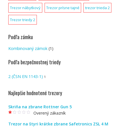
Trezor nábytkový
Trezor prísne tajné
trezor trieda 2
Trezor triedy 2
Podľa zámku
Kombinovaný zámok
(1)
Podľa bezpečnostnej triedy
2 (ČSN EN 1143-1)
1
Najlepšie hodnotené trezory
Skriňa na zbrane Rottner Gun 5
Overený zákazník
Ho
dn
Trezor na štyri krátke zbrane Safetronics ZSL 4 M
ote
nie