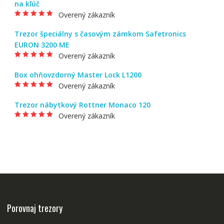
na kľúč
1
z
Overený zákazník
5
Hodnotenie
5
z
5
Trezor špeciálny s časovým zámkom Safetronics
EURON 3200 ME
Overený zákazník
Hodnotenie
5
z
5
Box ohňovzdorný Master Lock L1200
Overený zákazník
Hodnotenie
5
z
5
Trezor nábytkový Rottner Monaco 120
Overený zákazník
Hodnotenie
5
z
5
Porovnaj trezory