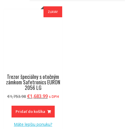
ZĽAVA!
Trezor špeciálny s otočným
zámkom Safetronics EURON
2056 LG
Pôvodná
Aktuálna
€
1,683.99
€
1,753.98
s DPH
cena
cena
bola:
je:
Pridať do košíka
€1,753.98.
€1,683.99.
Máte lepšiu ponuku?