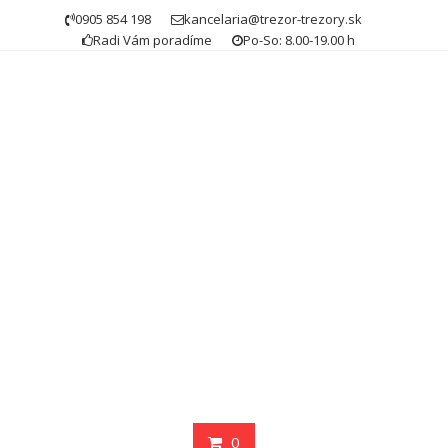
Skip
0905 854 198
kancelaria@trezor-trezory.sk
to
Radi Vám poradíme
Po-So: 8.00-19.00 h
content
0