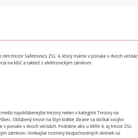
Je ním trezor Safetronics ZSL 4, ktorý máme v ponuke v dvoch verziác
erzii na kľúč a taktiež s elektronickým zámkom.
í medzi najobľúbenejšie trezory nielen v kategórii Trezory na
vôbec. Obľúbený trezor na štyri krátke zbrane sa dočkal svojho
me v ponuke v dvoch verziách. Podobne ako u MINI 4, aj trezor ZSL
ronickým zámkom. Vonkajšie rozmery bezpečnostných skriniek sú