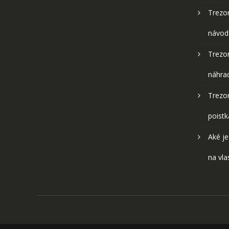
Trezo
návod
Trezo
náhra
Trezor
poistk
Aké je
na vla