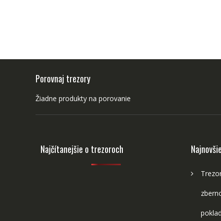
Porovnaj trezory
Žiadne produkty na porovanie
Najčítanejšie o trezoroch
Najnovši
Trezor
zberno
poklad