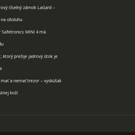
rový číselný zámok LaGard –
 na obsluhu
r Safetronics MINI 4 má
du
, ktorý prežije jadrový útok je
a
 mať a nemať trezor – vyskúšali
stnej koži