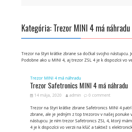
Kategória:
Trezor MINI 4 má náhradu
Trezor na štyri krátke zbrane sa dočkal svojho nástupcu. 
Podobne ako u MINI 4, aj trezor ZSL 4 je k dispozícii vo v
Trezor MINI 4 má náhradu
Trezor Safetronics MINI 4 má náhradu
14 mája, 2020
admin
0 comment
Trezor na štyri krátke zbrane Safetronics MINI 4 patr
zbrane, ale je jedným z top trezorov v našej ponuke 
nástupcu. Je ním trezor Safetronics ZSL 4, ktorý má
4 je k dispozícii vo verzii na kľúč a taktiež s elekt