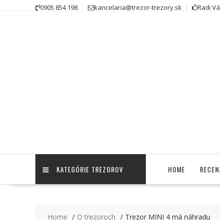
Skip
0905 854 198
kancelaria@trezor-trezory.sk
Radi V
to
content
KATEGÓRIE TREZOROV
HOME
RECEN
Home
O trezoroch
Trezor MINI 4 má náhradu