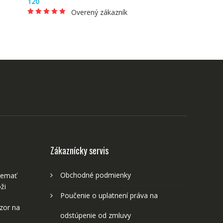
120
Overený zákazník
Hodnotenie
5
z
5
Zákaznícky servis
Obchodné podmienky
nemať
ži
Poučenie o uplatnení práva na
zor na
odstúpenie od zmluvy