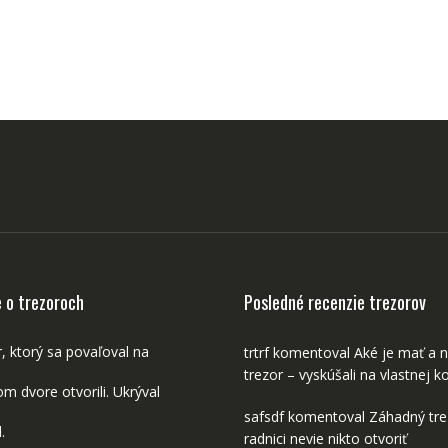
e o trezoroch
Posledné recenzie trezorov
, ktorý sa povaľoval na
trtrf
komentoval
Aké je mať a 
trezor – vyskúšali na vlastnej ko
m dvore otvorili. Ukrýval
safsdf
komentoval
Záhadný tre
.
radnici nevie nikto otvoriť