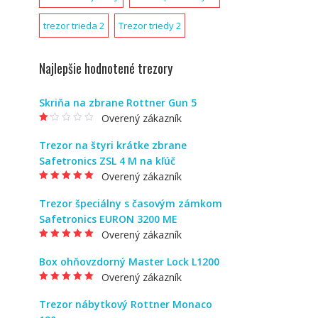
trezor trieda 2
Trezor triedy 2
Najlepšie hodnotené trezory
Skriňa na zbrane Rottner Gun 5
Overený zákazník
Ho
dn
Trezor na štyri krátke zbrane
ote
nie
Safetronics ZSL 4 M na kľúč
1
z
Overený zákazník
5
Hodnotenie
5
z
5
Trezor špeciálny s časovým zámkom
Safetronics EURON 3200 ME
Overený zákazník
Hodnotenie
5
z
5
Box ohňovzdorný Master Lock L1200
Overený zákazník
Hodnotenie
5
z
5
Trezor nábytkový Rottner Monaco