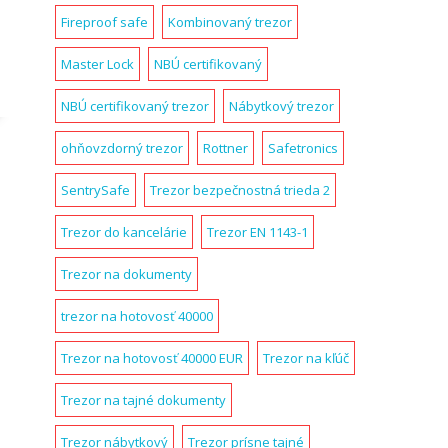
Fireproof safe
Kombinovaný trezor
Master Lock
NBÚ certifikovaný
NBÚ certifikovaný trezor
Nábytkový trezor
ohňovzdorný trezor
Rottner
Safetronics
SentrySafe
Trezor bezpečnostná trieda 2
Trezor do kancelárie
Trezor EN 1143-1
Trezor na dokumenty
trezor na hotovosť 40000
Trezor na hotovosť 40000 EUR
Trezor na kľúč
Trezor na tajné dokumenty
Trezor nábytkový
Trezor prísne tajné