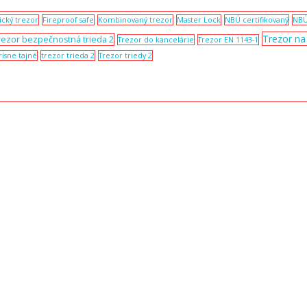
ický trezor
Fireproof safe
Kombinovaný trezor
Master Lock
NBÚ certifikovaný
NBÚ
Trezor n
rezor bezpečnostná trieda 2
Trezor do kancelárie
Trezor EN 1143-1
rísne tajné
trezor trieda 2
Trezor triedy 2