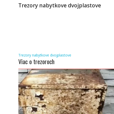
Trezory nabytkove dvojplastove
Navigácia
Trezory nabytkove dvojplastove
Viac o trezoroch
v
článku