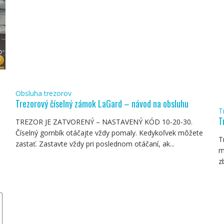
Obsluha trezorov
Trezorový číselný zámok LaGard – návod na obsluhu
T
T
TREZOR JE ZATVORENÝ – NASTAVENÝ KÓD 10-20-30.
Číselný gombík otáčajte vždy pomaly. Kedykoľvek môžete
T
zastať. Zastavte vždy pri poslednom otáčaní, ak...
m
z