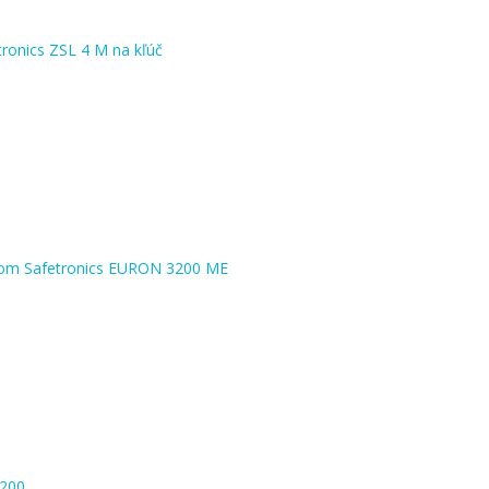
tronics ZSL 4 M na kľúč
kom Safetronics EURON 3200 ME
1200