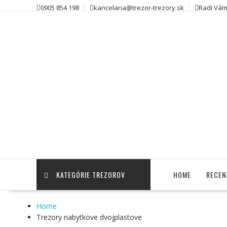
Skip
0905 854 198
kancelaria@trezor-trezory.sk
Radi Vám
to
content
KATEGÓRIE TREZOROV
HOME
RECEN
Home
Trezory nabytkove dvojplastove