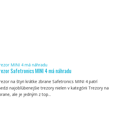
rezor MINI 4 má náhradu
rezor Safetronics MINI 4 má náhradu
rezor na štyri krátke zbrane Safetronics MINI 4 patrí
edzi najobľúbenejšie trezory nielen v kategórii Trezory na
brane, ale je jedným z top...