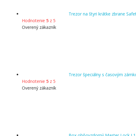
Trezor na štyri krátke zbrane Safe
Hodnotenie
5
z 5
Overený zákazník
Trezor špeciálny s časovým zám
Hodnotenie
5
z 5
Overený zákazník
Box ohňovzdorný Master Lock L