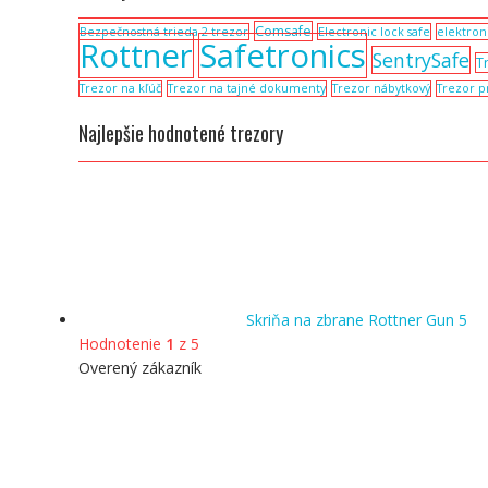
Comsafe
Bezpečnostná trieda 2 trezor
Electronic lock safe
elektron
Rottner
Safetronics
SentrySafe
T
Trezor na kľúč
Trezor na tajné dokumenty
Trezor nábytkový
Trezor p
Najlepšie hodnotené trezory
Skriňa na zbrane Rottner Gun 5
Hodnotenie
1
z 5
Overený zákazník