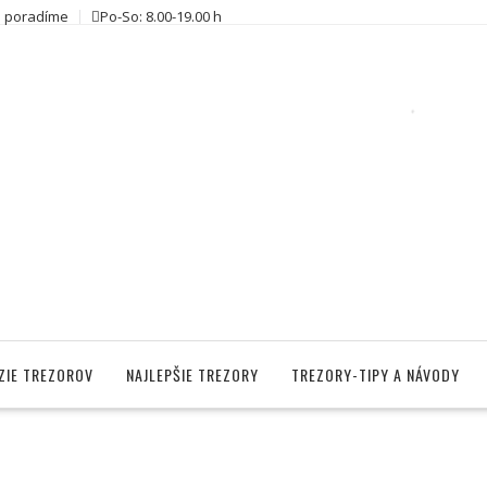
 poradíme
Po-So: 8.00-19.00 h
ZIE TREZOROV
NAJLEPŠIE TREZORY
TREZORY-TIPY A NÁVODY