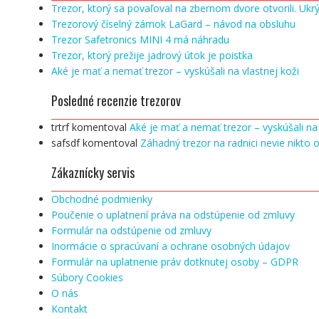
Trezor, ktorý sa povaľoval na zbernom dvore otvorili. Ukrý
Trezorový číselný zámok LaGard – návod na obsluhu
Trezor Safetronics MINI 4 má náhradu
Trezor, ktorý prežije jadrový útok je poistka
Aké je mať a nemať trezor – vyskúšali na vlastnej koži
Posledné recenzie trezorov
trtrf
komentoval
Aké je mať a nemať trezor – vyskúšali na 
safsdf
komentoval
Záhadný trezor na radnici nevie nikto o
Zákaznícky servis
Obchodné podmienky
Poučenie o uplatnení práva na odstúpenie od zmluvy
Formulár na odstúpenie od zmluvy
Inormácie o spracúvaní a ochrane osobných údajov
Formulár na uplatnenie práv dotknutej osoby – GDPR
Súbory Cookies
O nás
Kontakt