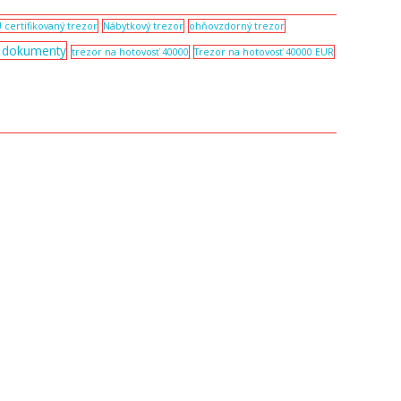
 certifikovaný trezor
Nábytkový trezor
ohňovzdorný trezor
a dokumenty
trezor na hotovosť 40000
Trezor na hotovosť 40000 EUR