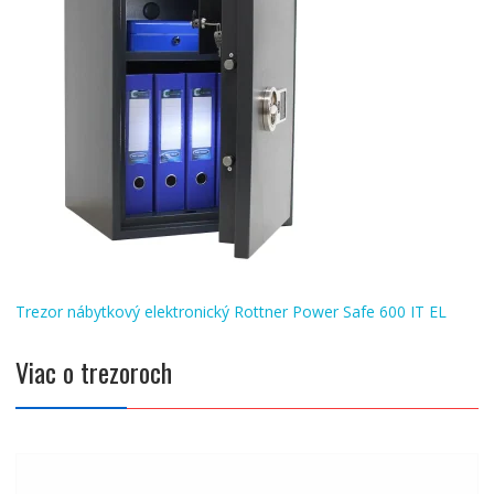
Navigácia
Trezor nábytkový elektronický Rottner Power Safe 600 IT EL
v
článku
Viac o trezoroch