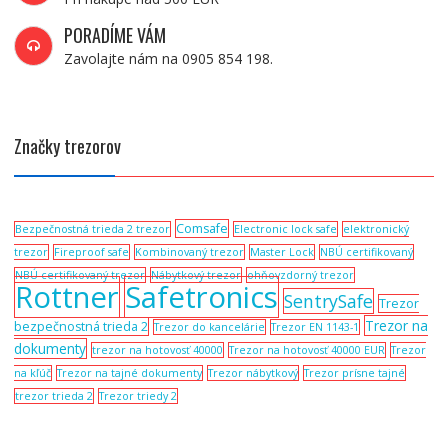
PORADÍME VÁM
Zavolajte nám na 0905 854 198.
Značky trezorov
Comsafe
Bezpečnostná trieda 2 trezor
Electronic lock safe
elektronický
trezor
Fireproof safe
Kombinovaný trezor
Master Lock
NBÚ certifikovaný
NBÚ certifikovaný trezor
Nábytkový trezor
ohňovzdorný trezor
Rottner
Safetronics
SentrySafe
Trezor
Trezor na
bezpečnostná trieda 2
Trezor do kancelárie
Trezor EN 1143-1
dokumenty
trezor na hotovosť 40000
Trezor na hotovosť 40000 EUR
Trezor
na kľúč
Trezor na tajné dokumenty
Trezor nábytkový
Trezor prísne tajné
trezor trieda 2
Trezor triedy 2