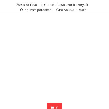
Skip
0905 854 198
kancelaria@trezor-trezory.sk
to
Radi Vám poradíme
Po-So: 8.00-19.00 h
content
0