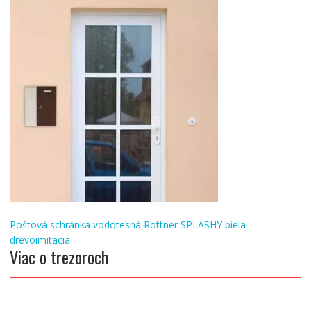
Navigácia
Poštová schránka vodotesná Rottner SPLASHY biela-
v
drevoimitacia
Viac o trezoroch
článku