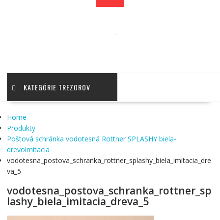
KATEGÓRIE TREZOROV
Home
Produkty
Poštová schránka vodotesná Rottner SPLASHY biela-
drevoimitacia
vodotesna_postova_schranka_rottner_splashy_biela_imitacia_dre
va_5
vodotesna_postova_schranka_rottner_sp
lashy_biela_imitacia_dreva_5