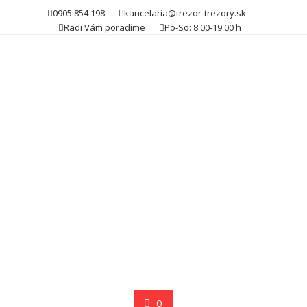
Skip
0905 854 198
kancelaria@trezor-trezory.sk
to
Radi Vám poradíme
Po-So: 8.00-19.00 h
content
0