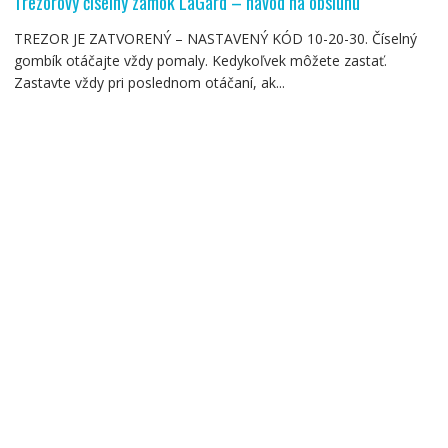
Trezorový číselný zámok LaGard – návod na obsluhu
TREZOR JE ZATVORENÝ – NASTAVENÝ KÓD 10-20-30. Číselný
gombík otáčajte vždy pomaly. Kedykoľvek môžete zastať.
Zastavte vždy pri poslednom otáčaní, ak...