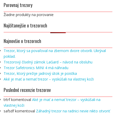
Porovnaj trezory
Žiadne produkty na porovanie
Najčítanejšie o trezoroch
Najnovšie o trezoroch
Trezor, ktorý sa povaľoval na zbernom dvore otvorili. Ukrýval
poklad.
Trezorový číselný zámok LaGard – návod na obsluhu
Trezor Safetronics MINI 4 má náhradu
Trezor, ktorý prežije jadrový útok je poistka
Aké je mať a nemať trezor – vyskúšali na vlastnej koži
Posledné recenzie trezorov
trtrf
komentoval
Aké je mať a nemať trezor – vyskúšali na
vlastnej koži
safsdf
komentoval
Záhadný trezor na radnici nevie nikto otvoriť