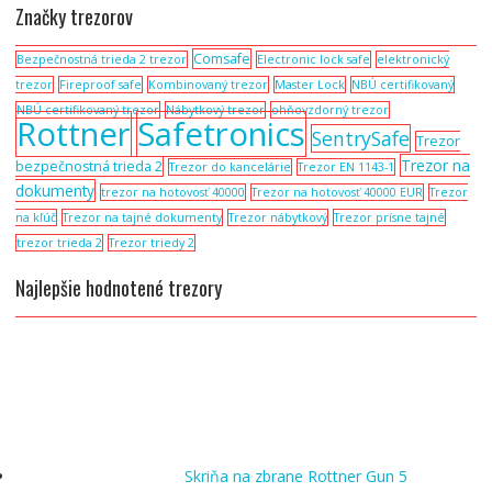
Značky trezorov
Comsafe
Bezpečnostná trieda 2 trezor
Electronic lock safe
elektronický
trezor
Fireproof safe
Kombinovaný trezor
Master Lock
NBÚ certifikovaný
NBÚ certifikovaný trezor
Nábytkový trezor
ohňovzdorný trezor
Rottner
Safetronics
SentrySafe
Trezor
Trezor na
bezpečnostná trieda 2
Trezor do kancelárie
Trezor EN 1143-1
dokumenty
trezor na hotovosť 40000
Trezor na hotovosť 40000 EUR
Trezor
na kľúč
Trezor na tajné dokumenty
Trezor nábytkový
Trezor prísne tajné
trezor trieda 2
Trezor triedy 2
Najlepšie hodnotené trezory
Skriňa na zbrane Rottner Gun 5