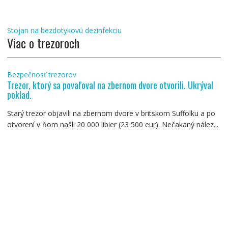
Navigácia
Stojan na bezdotykovú dezinfekciu
Viac o trezoroch
v
článku
Bezpečnosť trezorov
Trezor, ktorý sa povaľoval na zbernom dvore otvorili. Ukrýval
poklad.
Starý trezor objavili na zbernom dvore v britskom Suffolku a po
otvorení v ňom našli 20 000 libier (23 500 eur). Nečakaný nález...