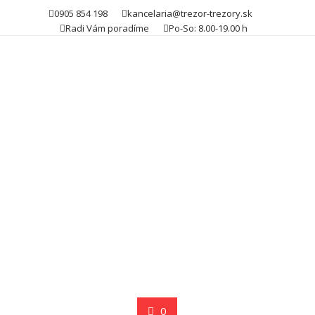
Skip
0905 854 198
kancelaria@trezor-trezory.sk
to
Radi Vám poradíme
Po-So: 8.00-19.00 h
content
0