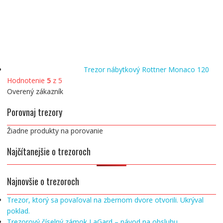
Trezor nábytkový Rottner Monaco 120
Hodnotenie
5
z 5
Overený zákazník
Porovnaj trezory
Žiadne produkty na porovanie
Najčítanejšie o trezoroch
Najnovšie o trezoroch
Trezor, ktorý sa povaľoval na zbernom dvore otvorili. Ukrýval
poklad.
Trezorový číselný zámok LaGard – návod na obsluhu