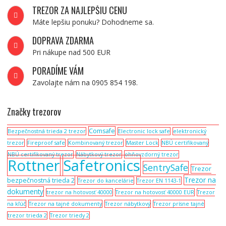
TREZOR ZA NAJLEPŠIU CENU
Máte lepšiu ponuku? Dohodneme sa.
DOPRAVA ZDARMA
Pri nákupe nad 500 EUR
PORADÍME VÁM
Zavolajte nám na 0905 854 198.
Značky trezorov
Comsafe
Bezpečnostná trieda 2 trezor
Electronic lock safe
elektronický
trezor
Fireproof safe
Kombinovaný trezor
Master Lock
NBÚ certifikovaný
NBÚ certifikovaný trezor
Nábytkový trezor
ohňovzdorný trezor
Rottner
Safetronics
SentrySafe
Trezor
Trezor na
bezpečnostná trieda 2
Trezor do kancelárie
Trezor EN 1143-1
dokumenty
trezor na hotovosť 40000
Trezor na hotovosť 40000 EUR
Trezor
na kľúč
Trezor na tajné dokumenty
Trezor nábytkový
Trezor prísne tajné
trezor trieda 2
Trezor triedy 2