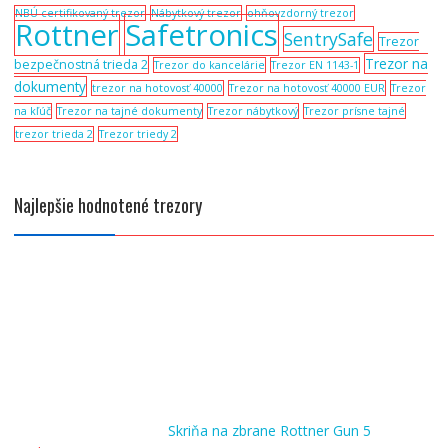
NBÚ certifikovaný trezor
Nábytkový trezor
ohňovzdorný trezor
Rottner
Safetronics
SentrySafe
Trezor
Trezor na
bezpečnostná trieda 2
Trezor do kancelárie
Trezor EN 1143-1
dokumenty
trezor na hotovosť 40000
Trezor na hotovosť 40000 EUR
Trezor
na kľúč
Trezor na tajné dokumenty
Trezor nábytkový
Trezor prísne tajné
trezor trieda 2
Trezor triedy 2
Najlepšie hodnotené trezory
Skriňa na zbrane Rottner Gun 5