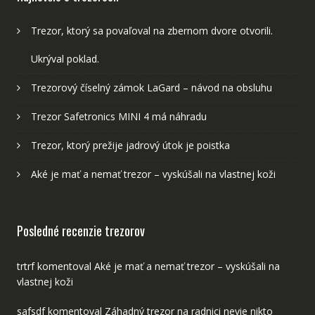
Trezor, ktorý sa povaľoval na zbernom dvore otvorili.
Ukrýval poklad.
Trezorový číselný zámok LaGard – návod na obsluhu
Trezor Safetronics MINI 4 má náhradu
Trezor, ktorý prežije jadrový útok je poistka
Aké je mať a nemať trezor – vyskúšali na vlastnej koži
Posledné recenzie trezorov
trtrf
komentoval
Aké je mať a nemať trezor – vyskúšali na
vlastnej koži
safsdf
komentoval
Záhadný trezor na radnici nevie nikto