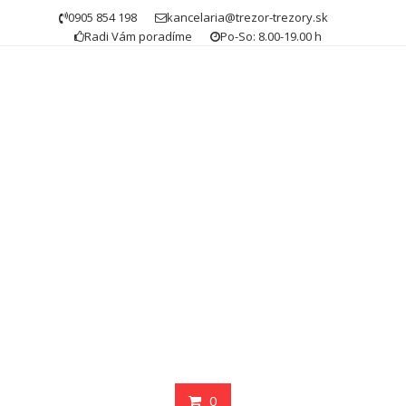
Skip
0905 854 198
kancelaria@trezor-trezory.sk
to
Radi Vám poradíme
Po-So: 8.00-19.00 h
content
0