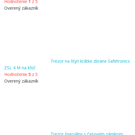
Hodnotenie
1
z 5
Overený zákazník
Trezor na štyri krátke zbrane Safetronics
ZSL 4 M na kľúč
Hodnotenie
5
z 5
Overený zákazník
Trezor špeciálny s časovým zámkom