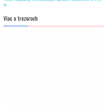
Navigácia
v
M
článku
Viac o trezoroch