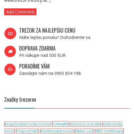
www.trezor-trezory.sk.
*
TREZOR ZA NAJLEPŠIU CENU
Máte lepšiu ponuku? Dohodneme sa.
DOPRAVA ZDARMA
Pri nákupe nad 500 EUR
PORADÍME VÁM
Zavolajte nám na 0905 854 198.
Značky trezorov
Comsafe
Bezpečnostná trieda 2 trezor
Electronic lock safe
elektronický
trezor
Fireproof safe
Kombinovaný trezor
Master Lock
NBÚ certifikovaný