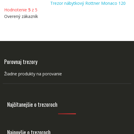
Trezor nábytkový Rottner Monaco 120
Hodnotenie
5
z 5
Overený zákazník
Porovnaj trezory
Žiadne produkty na porovanie
Najčítanejšie o trezoroch
Najnovšie o trezoroch