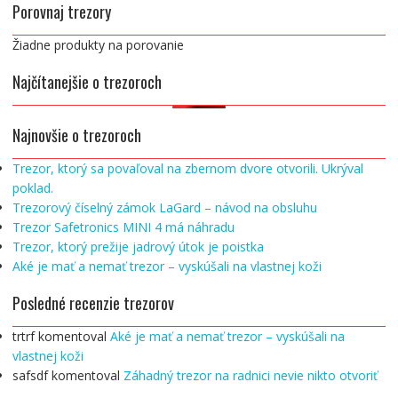
Porovnaj trezory
Žiadne produkty na porovanie
Najčítanejšie o trezoroch
Najnovšie o trezoroch
Trezor, ktorý sa povaľoval na zbernom dvore otvorili. Ukrýval
poklad.
Trezorový číselný zámok LaGard – návod na obsluhu
Trezor Safetronics MINI 4 má náhradu
Trezor, ktorý prežije jadrový útok je poistka
Aké je mať a nemať trezor – vyskúšali na vlastnej koži
Posledné recenzie trezorov
trtrf
komentoval
Aké je mať a nemať trezor – vyskúšali na
vlastnej koži
safsdf
komentoval
Záhadný trezor na radnici nevie nikto otvoriť