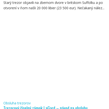
Starý trezor objavili na zbernom dvore v britskom Suffolku a po
otvorení v ňom našli 20 000 libier (23 500 eur). Nečakaný nález...
Obsluha trezorov
Trezorový číselný zámok LaGard – návod na obsluhu