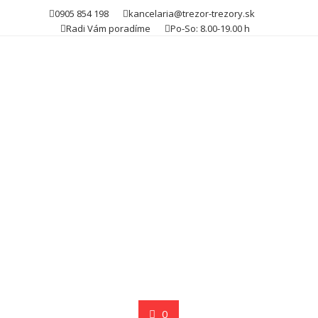
Skip
0905 854 198
kancelaria@trezor-trezory.sk
to
Radi Vám poradíme
Po-So: 8.00-19.00 h
content
0