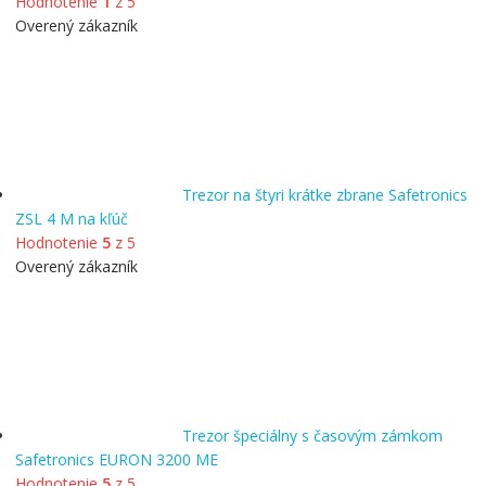
Hodnotenie
1
z 5
Overený zákazník
Trezor na štyri krátke zbrane Safetronics
ZSL 4 M na kľúč
Hodnotenie
5
z 5
Overený zákazník
Trezor špeciálny s časovým zámkom
Safetronics EURON 3200 ME
Hodnotenie
5
z 5