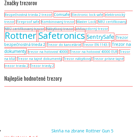
Značky trezorov
Comsafe
Bezpečnostná trieda 2 trezor
Electronic lock safe
elektronický
trezor
Fireproof safe
Kombinovaný trezor
Master Lock
NBÚ certifikovaný
NBÚ certifikovaný trezor
Nábytkový trezor
ohňovzdorný trezor
Rottner
Safetronics
SentrySafe
Trezor
Trezor na
bezpečnostná trieda 2
Trezor do kancelárie
Trezor EN 1143-1
dokumenty
trezor na hotovosť 40000
Trezor na hotovosť 40000 EUR
Trezor
na kľúč
Trezor na tajné dokumenty
Trezor nábytkový
Trezor prísne tajné
trezor trieda 2
Trezor triedy 2
Najlepšie hodnotené trezory
Skriňa na zbrane Rottner Gun 5