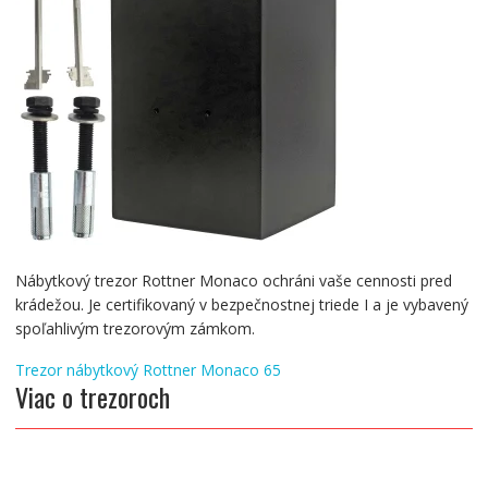
Nábytkový trezor Rottner Monaco ochráni vaše cennosti pred
krádežou. Je certifikovaný v bezpečnostnej triede I a je vybavený
spoľahlivým trezorovým zámkom.
Navigácia
Trezor nábytkový Rottner Monaco 65
Viac o trezoroch
v
článku