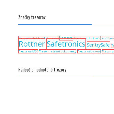
Značky trezorov
Comsafe
Bezpečnostná trieda 2 trezor
Electronic lock safe
elektron
Rottner
Safetronics
SentrySafe
T
Trezor na kľúč
Trezor na tajné dokumenty
Trezor nábytkový
Trezor p
Najlepšie hodnotené trezory