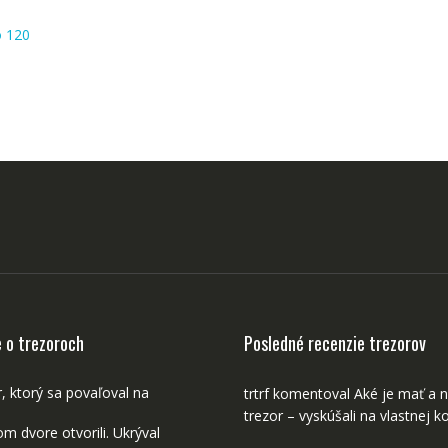
o 120
e o trezoroch
Posledné recenzie trezorov
, ktorý sa povaľoval na
trtrf
komentoval
Aké je mať a 
trezor – vyskúšali na vlastnej ko
m dvore otvorili. Ukrýval