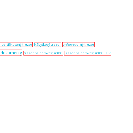
 certifikovaný trezor
Nábytkový trezor
ohňovzdorný trezor
a dokumenty
trezor na hotovosť 40000
Trezor na hotovosť 40000 EUR