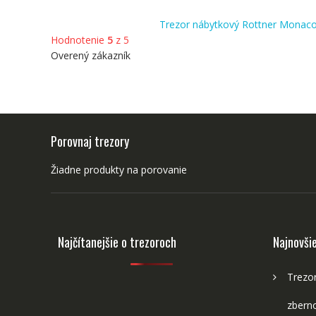
Trezor nábytkový Rottner Monac
Hodnotenie
5
z 5
Overený zákazník
Porovnaj trezory
Žiadne produkty na porovanie
Najčítanejšie o trezoroch
Najnovši
Trezor
zberno