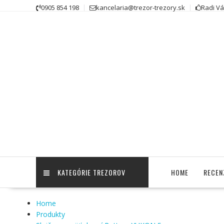
Skip
0905 854 198
kancelaria@trezor-trezory.sk
Radi V
to
content
KATEGÓRIE TREZOROV
HOME
RECEN
Home
Produkty