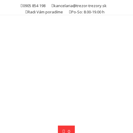
Skip
0905 854 198
kancelaria@trezor-trezory.sk
to
Radi Vám poradíme
Po-So: 8.00-19.00 h
content
0