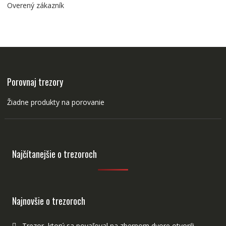
Overený zákazník
Porovnaj trezory
Žiadne produkty na porovanie
Najčítanejšie o trezoroch
Najnovšie o trezoroch
Trezor, ktorý sa povaľoval na zbernom dvore otvorili.