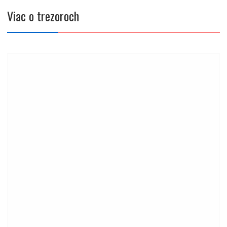
v
článku
Viac o trezoroch