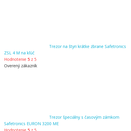
Trezor na štyri krátke zbrane Safetronics
ZSL 4 M na kľúč
Hodnotenie
5
z 5
Overený zákazník
Trezor špeciálny s časovým zámkom
Safetronics EURON 3200 ME
Hodnotenie
5
z 5