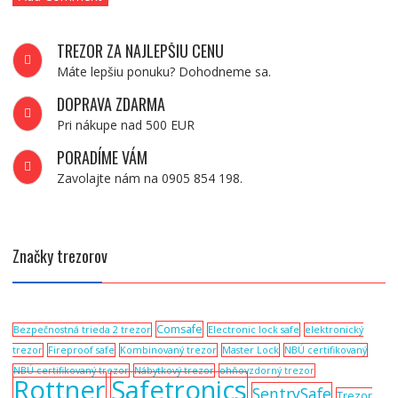
TREZOR ZA NAJLEPŠIU CENU
Máte lepšiu ponuku? Dohodneme sa.
DOPRAVA ZDARMA
Pri nákupe nad 500 EUR
PORADÍME VÁM
Zavolajte nám na 0905 854 198.
Značky trezorov
Comsafe
Bezpečnostná trieda 2 trezor
Electronic lock safe
elektronický
trezor
Fireproof safe
Kombinovaný trezor
Master Lock
NBÚ certifikovaný
NBÚ certifikovaný trezor
Nábytkový trezor
ohňovzdorný trezor
Rottner
Safetronics
SentrySafe
Trezor