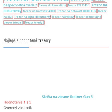
Trezor na
bezpečnostná trieda 2
Trezor do kancelárie
Trezor EN 1143-1
dokumenty
trezor na hotovosť 40000
Trezor na hotovosť 40000 EUR
Trezor
na kľúč
Trezor na tajné dokumenty
Trezor nábytkový
Trezor prísne tajné
trezor trieda 2
Trezor triedy 2
Najlepšie hodnotené trezory
Skriňa na zbrane Rottner Gun 5
Hodnotenie
1
z 5
Overený zákazník