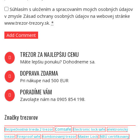
Súhlasím s uložením a spracovaním mojich osobných údajov
v zmysle Zásad ochrany osobných údajov na webovej stránke
www.trezor-trezory.sk.
*
TREZOR ZA NAJLEPŠIU CENU
Máte lepšiu ponuku? Dohodneme sa.
DOPRAVA ZDARMA
Pri nákupe nad 500 EUR
PORADÍME VÁM
Zavolajte nám na 0905 854 198.
Značky trezorov
Comsafe
Bezpečnostná trieda 2 trezor
Electronic lock safe
elektronický
trezor
Fireproof safe
Kombinovaný trezor
Master Lock
NBÚ certifikovaný