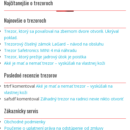
Najčítanejšie o trezoroch
Najnovšie o trezoroch
Trezor, ktorý sa povaľoval na zbernom dvore otvorili. Ukrýval
poklad.
Trezorový číselný zámok LaGard – návod na obsluhu
Trezor Safetronics MINI 4 má náhradu
Trezor, ktorý prežije jadrový útok je poistka
Aké je mať a nemať trezor – vyskúšali na vlastnej koži
Posledné recenzie trezorov
trtrf
komentoval
Aké je mať a nemať trezor – vyskúšali na
vlastnej koži
safsdf
komentoval
Záhadný trezor na radnici nevie nikto otvoriť
Zákaznícky servis
Obchodné podmienky
Poučenie o uplatnení práva na odstúpenie od zmluvy