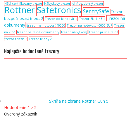
NBÚ certifikovaný trezor
Nábytkový trezor
ohňovzdorný trezor
Rottner
Safetronics
SentrySafe
Trezor
Trezor na
bezpečnostná trieda 2
Trezor do kancelárie
Trezor EN 1143-1
dokumenty
trezor na hotovosť 40000
Trezor na hotovosť 40000 EUR
Trezor
na kľúč
Trezor na tajné dokumenty
Trezor nábytkový
Trezor prísne tajné
trezor trieda 2
Trezor triedy 2
Najlepšie hodnotené trezory
Skriňa na zbrane Rottner Gun 5
Hodnotenie
1
z 5
Overený zákazník