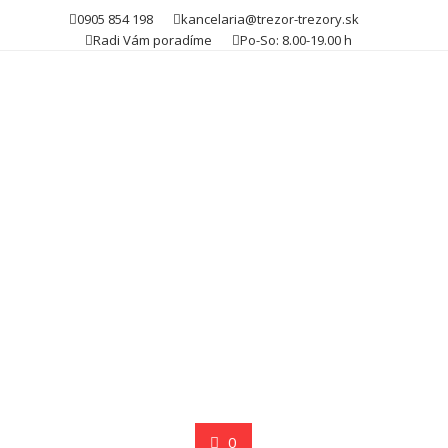
Skip
0905 854 198
kancelaria@trezor-trezory.sk
to
Radi Vám poradíme
Po-So: 8.00-19.00 h
content
0