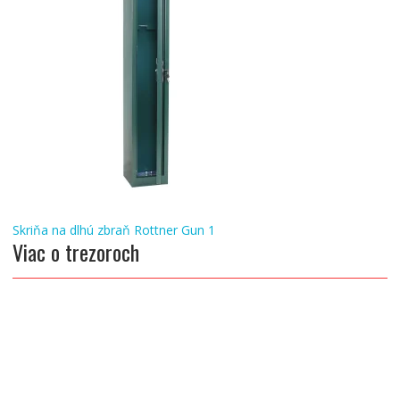
Navigácia
Skriňa na dlhú zbraň Rottner Gun 1
Viac o trezoroch
v
článku