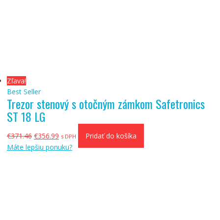
bola:
je:
€567.03.
€543.99.
Zľava!
Best Seller
Trezor stenový s otočným zámkom Safetronics
ST 18 LG
Pôvodná
Aktuálna
€
371.46
€
356.99
Pridať do košíka
s DPH
cena
cena
Máte lepšiu ponuku?
bola:
je:
€371.46.
€356.99.