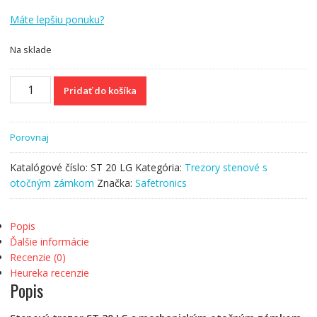
cena
cena
Máte lepšiu ponuku?
bola:
je:
€434.19.
€416.99.
Na sklade
množstvo
Pridať do košíka
Trezor
stenový
s
Porovnaj
otočným
zámkom
Katalógové číslo:
ST 20 LG
Kategória:
Trezory stenové s
Safetronics
otočným zámkom
Značka:
Safetronics
ST
20
LG
Popis
Ďalšie informácie
Recenzie (0)
Heureka recenzie
Popis