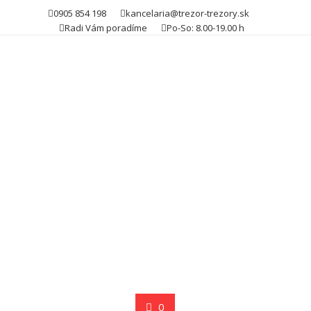
Skip
0905 854 198
kancelaria@trezor-trezory.sk
to
Radi Vám poradíme
Po-So: 8.00-19.00 h
content
0