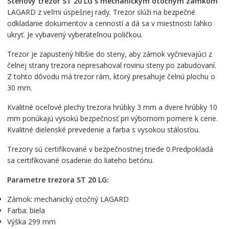
Stenový trezor ST 20 LG s mechanickým otočným zámkom
LAGARD z veľmi úspešnej rady. Trezor slúži na bezpečné
odkladanie dokumentov a cenností a dá sa v miestnosti ľahko
ukryť. Je vybavený vyberateľnou poličkou.
Trezor je zapustený hlbšie do steny, aby zámok vyčnievajúci z
čelnej strany trezora nepresahoval rovinu steny po zabudovaní.
Z tohto dôvodu má trezor rám, ktorý presahuje čelnú plochu o
30 mm.
Kvalitné oceľové plechy trezora hrúbky 3 mm a dvere hrúbky 10
mm ponúkajú vysokú bezpečnosť pri výbornom pomere k cene.
Kvalitné dielenské prevedenie a farba s vysokou stálosťou.
Trezory sú certifikované v bezpečnostnej triede 0.Predpokladá
sa certifikované osadenie do liateho betónu.
Parametre trezora ST 20 LG:
Zámok: mechanický otočný LAGARD
Farba: biela
Výška 299 mm