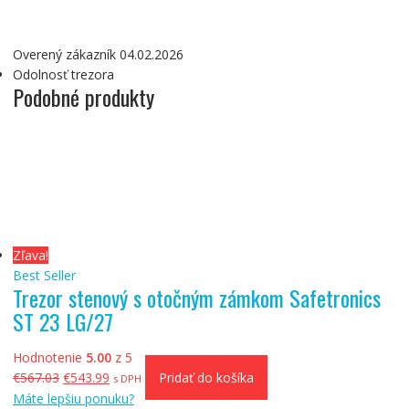
Overený zákazník 04.02.2026
Odolnosť trezora
Podobné produkty
Zľava!
Best Seller
Trezor stenový s otočným zámkom Safetronics
ST 23 LG/27
Hodnotenie
5.00
z 5
Pôvodná
Aktuálna
€
567.03
€
543.99
Pridať do košíka
s DPH
cena
cena
Máte lepšiu ponuku?