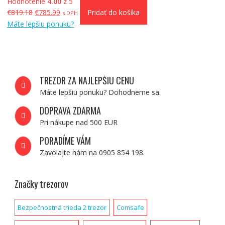
Hodnotenie
4.00
z 5
Pôvodná
Aktuálna
€
819.18
€
785.99
Pridať do košíka
s DPH
cena
cena
Máte lepšiu ponuku?
bola:
je:
€819.18.
€785.99.
TREZOR ZA NAJLEPŠIU CENU
Máte lepšiu ponuku? Dohodneme sa.
DOPRAVA ZDARMA
Pri nákupe nad 500 EUR
PORADÍME VÁM
Zavolajte nám na 0905 854 198.
Značky trezorov
Bezpečnostná trieda 2 trezor
Comsafe