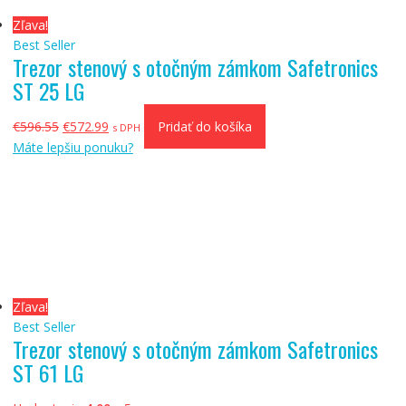
Zľava!
Best Seller
Trezor stenový s otočným zámkom Safetronics
ST 25 LG
Pôvodná
Aktuálna
€
596.55
€
572.99
Pridať do košíka
s DPH
cena
cena
Máte lepšiu ponuku?
bola:
je:
€596.55.
€572.99.
Zľava!
Best Seller
Trezor stenový s otočným zámkom Safetronics
ST 61 LG