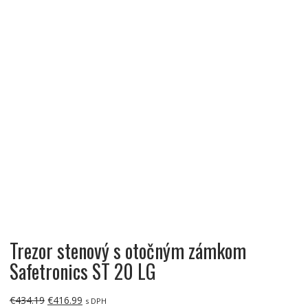
Best Seller
Trezor stenový s otočným zámkom
Safetronics ST 20 LG
Pôvodná
Aktuálna
€
434.19
€
416.99
s DPH