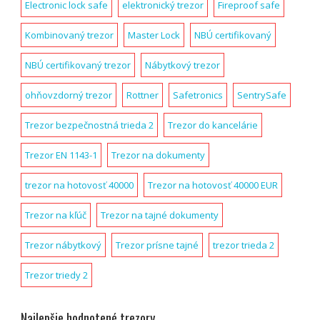
Electronic lock safe
elektronický trezor
Fireproof safe
Kombinovaný trezor
Master Lock
NBÚ certifikovaný
NBÚ certifikovaný trezor
Nábytkový trezor
ohňovzdorný trezor
Rottner
Safetronics
SentrySafe
Trezor bezpečnostná trieda 2
Trezor do kancelárie
Trezor EN 1143-1
Trezor na dokumenty
trezor na hotovosť 40000
Trezor na hotovosť 40000 EUR
Trezor na kľúč
Trezor na tajné dokumenty
Trezor nábytkový
Trezor prísne tajné
trezor trieda 2
Trezor triedy 2
Najlepšie hodnotené trezory