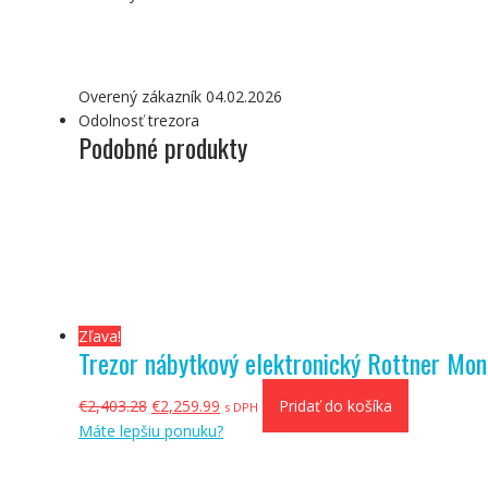
Overený zákazník 04.02.2026
Odolnosť trezora
Podobné produkty
Zľava!
Trezor nábytkový elektronický Rottner Mo
Pôvodná
Aktuálna
€
2,403.28
€
2,259.99
Pridať do košíka
s DPH
cena
cena
Máte lepšiu ponuku?
bola:
je:
€2,403.28.
€2,259.99.