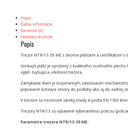
Popis
Ďalšie informácie
Recenzie (0)
Heureka recenzie
Popis
Trezor NTR/13-39 ME s dvoma plášťami a certifikátom v b
Vonkajší plášť je vyrobený z kvalitného oceľového plechu
výplň zvyšujúca odolnosť trezora.
Zamykanie dverí je trojstranným zaisťovacím mechanizmo
pripravené kotviace otvory do podlahy ako aj do zadnej st
V trezore sú trezorové zámky triedy A podľa EN 1300 ktor
Trezory NTR/13 sú vybavené vyberateľnou policou (polica
Parametre trezora NTR/13-39 ME: