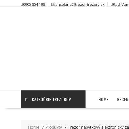
Skip
0905 854 198
kancelaria@trezor-trezory.sk
Radi Vám
to
content
KATEGÓRIE TREZOROV
HOME
RECEN
Home
Produkty
Trezor nábytkový elektronický 