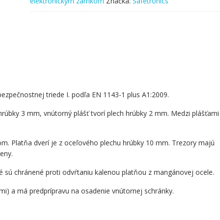
elektronickým zámkom
Značka:
Safetronics
39
ME
ezpečnostnej triede I. podľa EN 1143-1 plus A1:2009.
 hrúbky 3 mm, vnútorný plášť tvorí plech hrúbky 2 mm. Medzi plášťami
m. Platňa dverí je z oceľového plechu hrúbky 10 mm. Trezory majú
eny.
é sú chránené proti odvŕtaniu kalenou platňou z mangánovej ocele.
mi) a má predprípravu na osadenie vnútornej schránky.