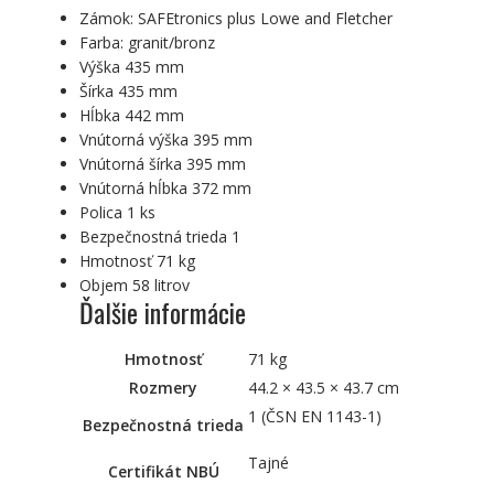
Zámok: SAFEtronics plus Lowe and Fletcher
Farba: granit/bronz
Výška 435 mm
Šírka 435 mm
Hĺbka 442 mm
Vnútorná výška 395 mm
Vnútorná šírka 395 mm
Vnútorná hĺbka 372 mm
Polica 1 ks
Bezpečnostná trieda 1
Hmotnosť 71 kg
Objem 58 litrov
Ďalšie informácie
Hmotnosť
71 kg
Rozmery
44.2 × 43.5 × 43.7 cm
1 (ČSN EN 1143-1)
Bezpečnostná trieda
Tajné
Certifikát NBÚ