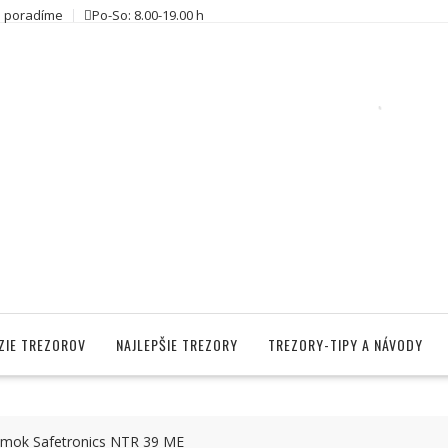
 poradíme
Po-So: 8.00-19.00 h
ZIE TREZOROV
NAJLEPŠIE TREZORY
TREZORY-TIPY A NÁVODY
zámok Safetronics NTR 39 ME