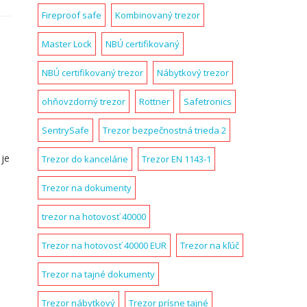
Fireproof safe
Kombinovaný trezor
Master Lock
NBÚ certifikovaný
NBÚ certifikovaný trezor
Nábytkový trezor
ohňovzdorný trezor
Rottner
Safetronics
SentrySafe
Trezor bezpečnostná trieda 2
 je
Trezor do kancelárie
Trezor EN 1143-1
Trezor na dokumenty
trezor na hotovosť 40000
Trezor na hotovosť 40000 EUR
Trezor na kľúč
Trezor na tajné dokumenty
Trezor nábytkový
Trezor prísne tajné