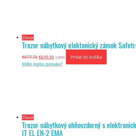
Zľava!
Trezor nábytkový elektonický zámok Safet
Pôvodná
Aktuálna
€
677.73
€
649.99
Pridať do košíka
s DPH
cena
cena
Máte lepšiu ponuku?
bola:
je:
€677.73.
€649.99.
Zľava!
Trezor nábytkový ohňovzdorný s elektron
IT EL EN-2 EMA