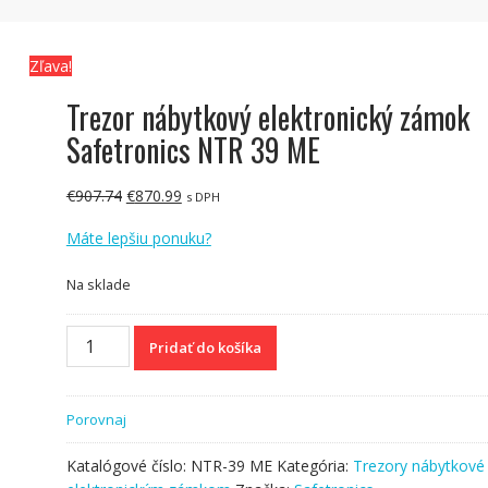
Zľava!
Trezor nábytkový elektronický zámok
Safetronics NTR 39 ME
Pôvodná
Aktuálna
€
907.74
€
870.99
s DPH
cena
cena
Máte lepšiu ponuku?
bola:
je:
€907.74.
€870.99.
Na sklade
množstvo
Pridať do košíka
Trezor
nábytkový
elektronický
Porovnaj
zámok
Safetronics
Katalógové číslo:
NTR-39 ME
Kategória:
Trezory nábytkové
NTR